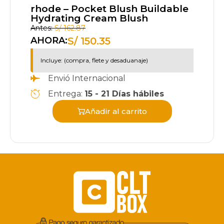
rhode – Pocket Blush Buildable
Hydrating Cream Blush
Antes:
S/
162.87
S/
150.35
AHORA:
Incluye: (compra, flete y desaduanaje)
Envió Internacional
Entrega:
15 - 21 Días hábiles
Añadir al carrito