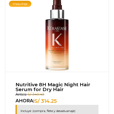
Maquillaje
Nutritive 8H Magic Night Hair
Serum for Dry Hair
Antes:
S/
340.43
S/
314.25
AHORA:
Incluye: (compra, flete y desaduanaje)