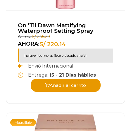
On ‘Til Dawn Mattifying
Waterproof Setting Spray
Antes:
S/
245.29
S/
220.14
AHORA:
Incluye: (compra, flete y desaduanaje)
Envió Internacional
Entrega:
15 - 21 Días hábiles
Añadir al carrito
Maquillaje