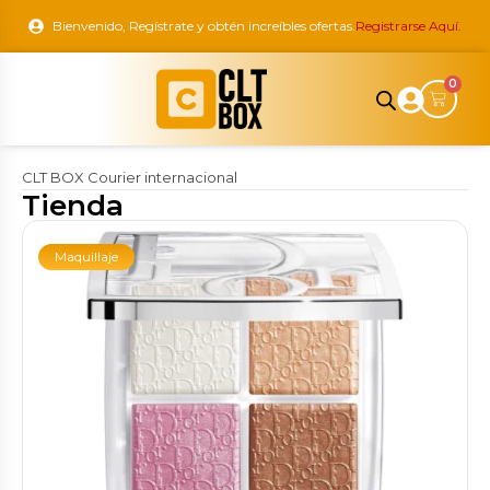
Bienvenido, Regístrate y obtén increíbles ofertas.
Registrarse Aquí.
0
CLT BOX Courier internacional
Tienda
Maquillaje