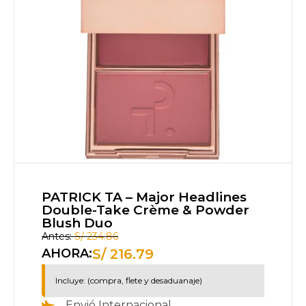
PATRICK TA – Major Headlines
Double-Take Crème & Powder
Blush Duo
Antes:
S/
234.86
S/
216.79
AHORA:
Incluye: (compra, flete y desaduanaje)
Envió Internacional